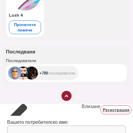
Lush 4
Прочетете
повече
Последвани
+780
Последователи
+780
последователи
Влизане
Регистрация
Вашето потребителско име: