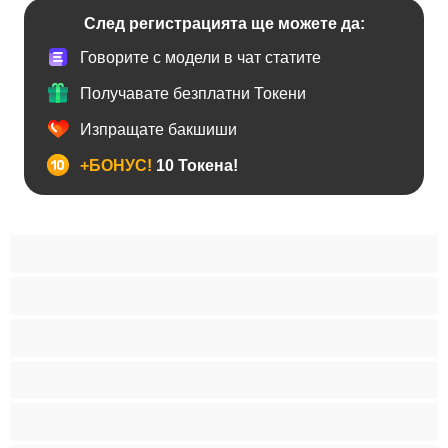
След регистрацията ще можете да:
Говорите с модели в чат статите
Получавате безплатни Токени
Изпращате бакшиши
+БОНУС!
10 Токена!
BDSM
Азиатки
Анален
Арабки
Бабички