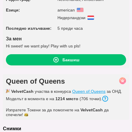
Езици:
american
Нидерландски
Последно излъчване:
5 преди часа
За мен
Hi sweet! we want play! Play with us pls!
Бакшиш
Queen of Queens
VelvetCash
участва в конкурса
Queen of Queens
за ОНД.
Моделът в момента е на
1214 място
(706 точки).
Изпратете Токени за да помогнете на
VelvetCash
да
спечели!
Снимки