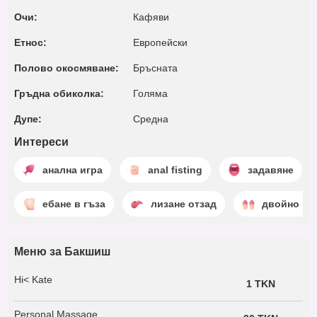
Очи:
Кафяви
Етнос:
Европейски
Полово окосмяване:
Бръсната
Гръдна обиколка:
Голяма
Дупе:
Среднa
Интереси
анална игра
anal fisting
задавяне
ебане в гъза
лизане отзад
двойно пр
Меню за Бакшиш
Hi< Kate
1 TKN
Personal Massage