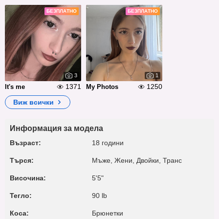
БЕЗПЛАТНО
БЕЗПЛАТНО
3
1
1371
1250
It's me
My Photos
Виж всички
Информация за модела
Възраст:
18 години
Търся:
Мъже, Жени, Двойки, Транс
Височина:
5'5"
Тегло:
90 lb
Коса:
Брюнетки