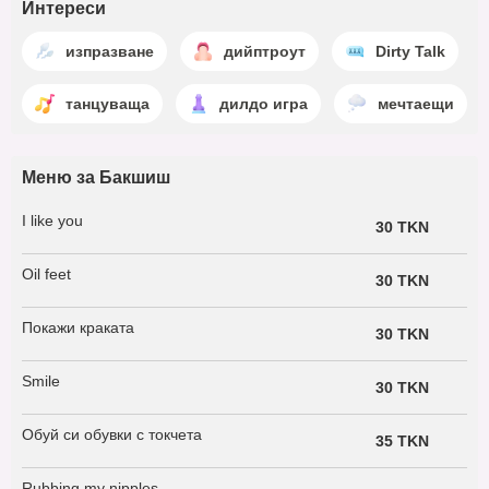
Интереси
изпразване
дийптроут
Dirty Talk
танцуваща
дилдо игра
мечтаещи
Меню за Бакшиш
I like you
30 TKN
Oil feet
30 TKN
Покажи краката
30 TKN
Smile
30 TKN
Обуй си обувки с токчета
35 TKN
Rubbing my nipples