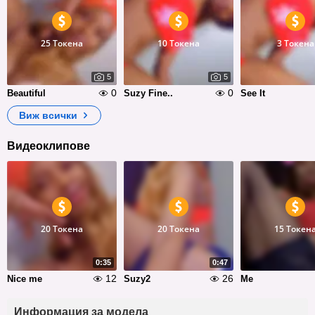
25 Токена
10 Токена
3 Токена
5
5
0
0
Beautiful
Suzy Fine..
See It
Виж всички
Видеоклипове
20 Токена
20 Токена
15 Токен
0:35
0:47
12
26
Nice me
Suzy2
Me
Информация за модела