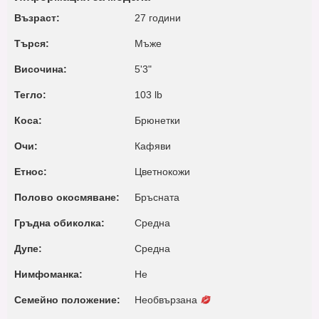
Възраст:
27 години
Търся:
Мъже
Височина:
5'3"
Тегло:
103 lb
Коса:
Брюнетки
Очи:
Кафяви
Етнос:
Цветнокожи
Полово окосмяване:
Бръсната
Гръдна обиколка:
Среднa
Дупе:
Среднa
Нимфоманка:
Не
Семейно положение:
Необвързана