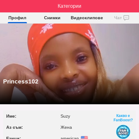
Princess102
Категории
Профил
Снимки
Видеоклипове
Чат
Princess102
Име:
Suzy
Какво е
FanBoost?
Аз съм:
Жена
Езици:
american