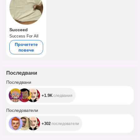
Succeed
Success For All
Прочетете
повече
Последвани
+1.9K
Последвани
+1.9K
следвания
+302
Последователи
+302
последователи