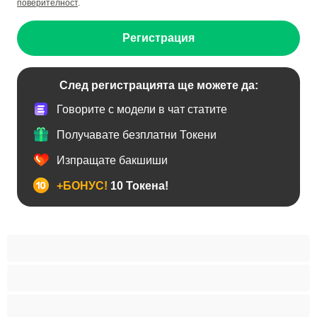
поверителност
.
Регистрация
След регистрацията ще можете да:
Говорите с модели в чат статите
Получавате безплатни Токени
Изпращате бакшиши
+БОНУС!
10 Токена!
BDSM
Азиатки
Анален