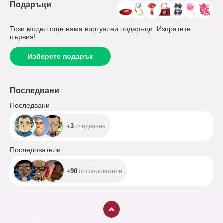
Подаръци
Този модел още няма виртуални подаръци. Изпратете
първия!
Изберете подарък
Последвани
+3
Последвани
+3
следвания
+90
Последователи
+90
последователи